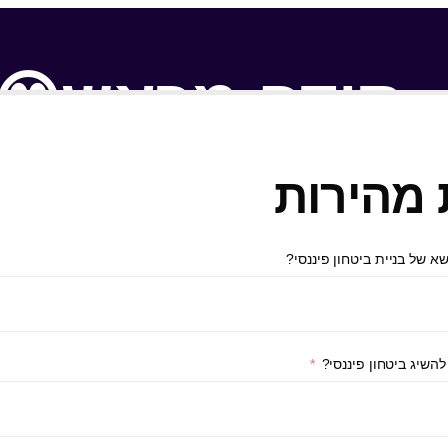
תודה מראש😊
א של בניית ביטחון פיננסי?
השיג ביטחון פיננסי?