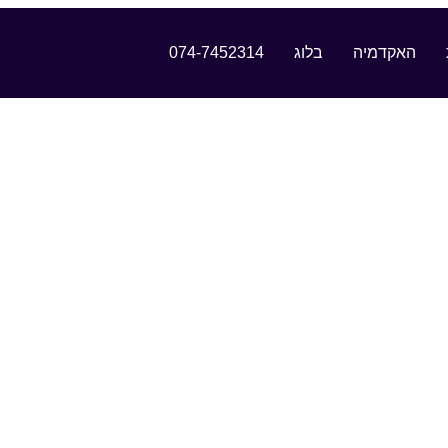
האקדמיה
בלוג
074-7452314
הרת נגישות
עמוד הבית
>
הצהרת נגישות