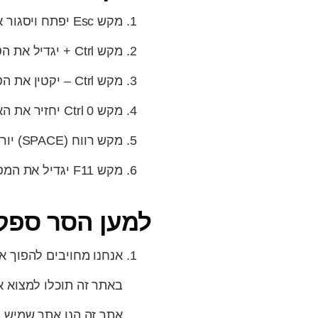
מקש Esc יפתח ויסגור את סרגל הנגישות
מקש Ctrl + יגדיל את הטקסט באתר
מקש Ctrl – יקטין את הטקסט באתר
מקש Ctrl 0 יחזיר את האתר לגדלו המקורי
מקש רווח (SPACE) יוריד את האתר כלפי מטה.
מקש F11 יגדיל את המסך לגודל מלא – לחיצה נוספת תקטין אותו חזרה.
למען הסר ספק
אנחנו מחויבים להפוך את
באתר זה תוכלו למצוא 
אתר זה הנו אתר שמיש ל