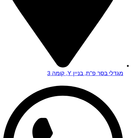
מגדלי בסר פ"ת, בניין Y, קומה 3