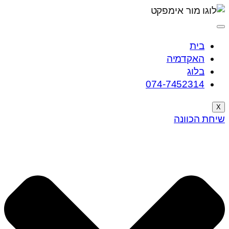
בית
האקדמיה
בלוג
074-7452314
X
שיחת הכוונה