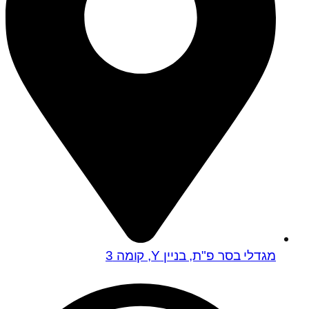
מגדלי בסר פ"ת, בניין Y, קומה 3