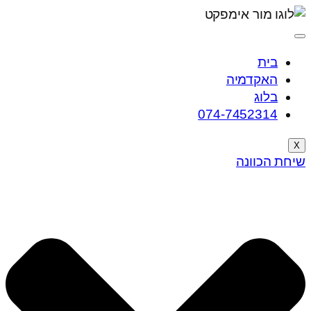
בית
האקדמיה
בלוג
074-7452314
X
שיחת הכוונה