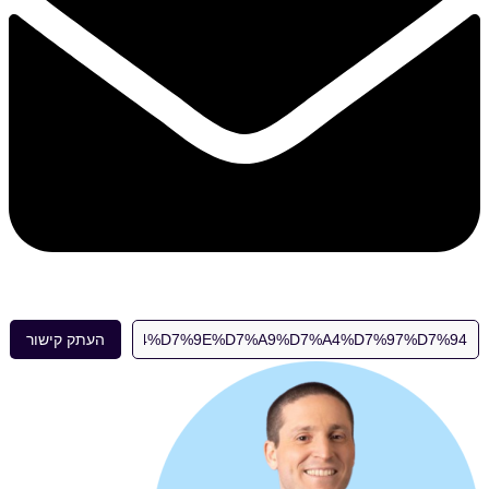
העתק קישור