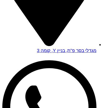
מגדלי בסר פ"ת, בניין Y, קומה 3