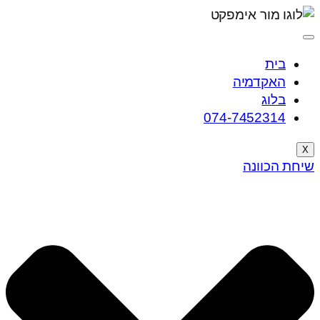
בית
האקדמיה
בלוג
074-7452314
X
שיחת הכוונה