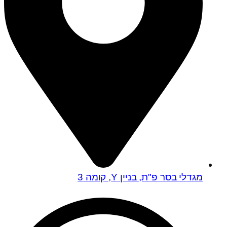
מגדלי בסר פ"ת, בניין Y, קומה 3