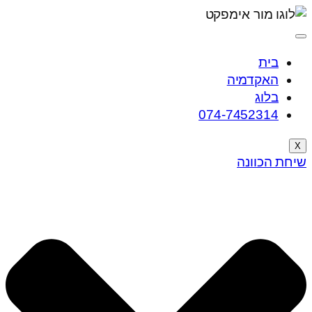
בית
האקדמיה
בלוג
074-7452314
X
שיחת הכוונה