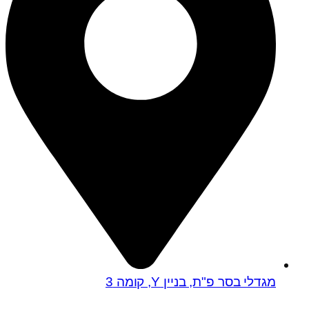
מגדלי בסר פ"ת, בניין Y, קומה 3