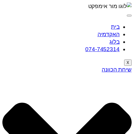
בית
האקדמיה
בלוג
074-7452314
X
שיחת הכוונה